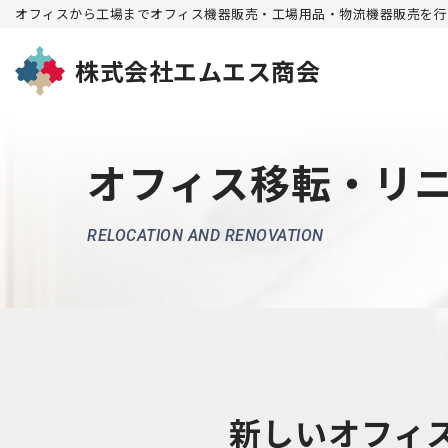
オフィスから工場までオフィス機器販売・工場用品・物流機器販売を行い
コ
株式会社エムエス商会
ン
テ
ン
オフィス移転・リ
ツ
へ
RELOCATION AND RENOVATION
ス
キ
ッ
プ
新しいオフィ